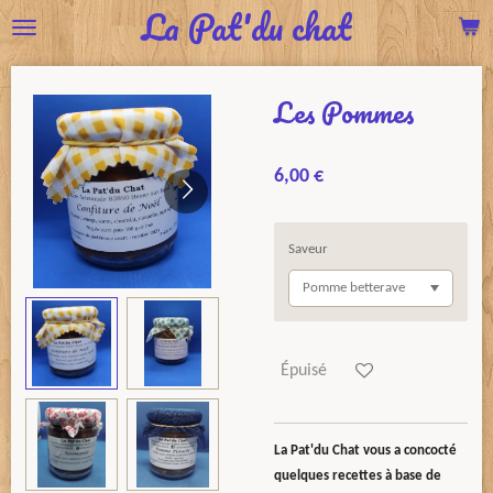
La Pat'du chat
Passer
au
contenu
Les Pommes
principal
6,00 €
Saveur
Épuisé
La Pat'du Chat vous a concocté
quelques recettes à base de