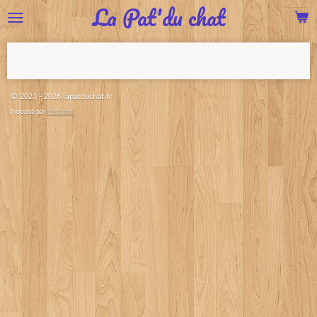
La Pat'du chat
Passer
au
contenu
principal
© 2023 - 2026 lapatduchat.fr
Propulsé par
Webador